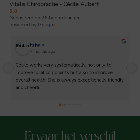
Vitalis Chiropractie - Cécile Aubert
5.0
Gebaseerd op 26 beoordelingen
powered by
G
o
o
g
l
e
Edwin
7 months ago
Cécile works very systematically, not only to 
improve local complaints but also to improve 
overall health. She is always exceptionally friendly 
and cheerful.
Ervaar het verschil